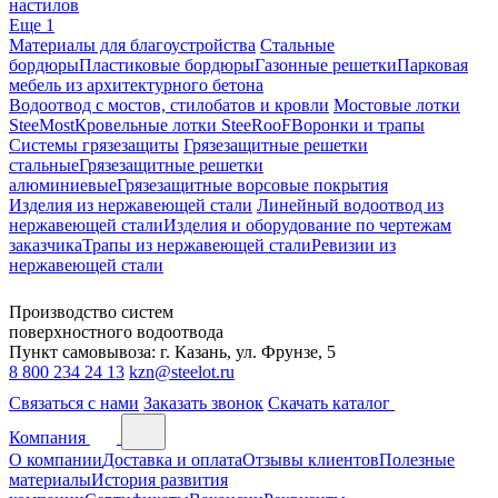
настилов
Еще 1
Материалы для благоустройства
Стальные
бордюры
Пластиковые бордюры
Газонные решетки
Парковая
мебель из архитектурного бетона
Водоотвод с мостов, стилобатов и кровли
Мостовые лотки
SteeMost
Кровельные лотки SteeRooF
Воронки и трапы
Системы грязезащиты
Грязезащитные решетки
стальные
Грязезащитные решетки
алюминиевые
Грязезащитные ворсовые покрытия
Изделия из нержавеющей стали
Линейный водоотвод из
нержавеющей стали
Изделия и оборудование по чертежам
заказчика
Трапы из нержавеющей стали
Ревизии из
нержавеющей стали
Производство систем
поверхностного водоотвода
Пункт самовывоза: г. Казань, ул. Фрунзе, 5
8 800 234 24 13
kzn@steelot.ru
Связаться с нами
Заказать звонок
Скачать каталог
Компания
О компании
Доставка и оплата
Отзывы клиентов
Полезные
материалы
История развития