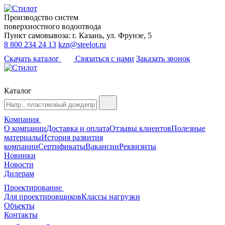
Производство систем
поверхностного водоотвода
Пункт самовывоза: г. Казань, ул. Фрунзе, 5
8 800 234 24 13
kzn@steelot.ru
Скачать каталог
Связаться с нами
Заказать звонок
Каталог
Компания
О компании
Доставка и оплата
Отзывы клиентов
Полезные
материалы
История развития
компании
Сертификаты
Вакансии
Реквизиты
Новинки
Новости
Дилерам
Проектирование
Для проектировщиков
Классы нагрузки
Объекты
Контакты