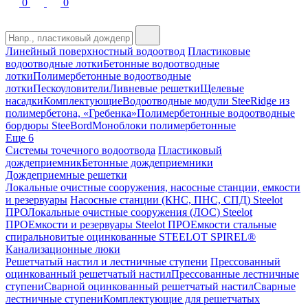
0
0
Линейный поверхностный водоотвод
Пластиковые
водоотводные лотки
Бетонные водоотводные
лотки
Полимербетонные водоотводные
лотки
Пескоуловители
Ливневые решетки
Щелевые
насадки
Комплектующие
Водоотводные модули SteeRidge из
полимербетона, «Гребенка»
Полимербетонные водоотводные
бордюры SteeBord
Моноблоки полимербетонные
Еще 6
Системы точечного водоотвода
Пластиковый
дождеприемник
Бетонные дождеприемники
Дождеприемные решетки
Локальные очистные сооружения, насосные станции, емкости
и резервуары
Насосные станции (КНС, ПНС, СПД) Steelot
ПРО
Локальные очистные сооружения (ЛОС) Steelot
ПРО
Емкости и резервуары Steelot ПРО
Емкости стальные
спиральновитые оцинкованные STEELOT SPIREL®
Канализационные люки
Решетчатый настил и лестничные ступени
Прессованный
оцинкованный решетчатый настил
Прессованные лестничные
ступени
Сварной оцинкованный решетчатый настил
Сварные
лестничные ступени
Комплектующие для решетчатых