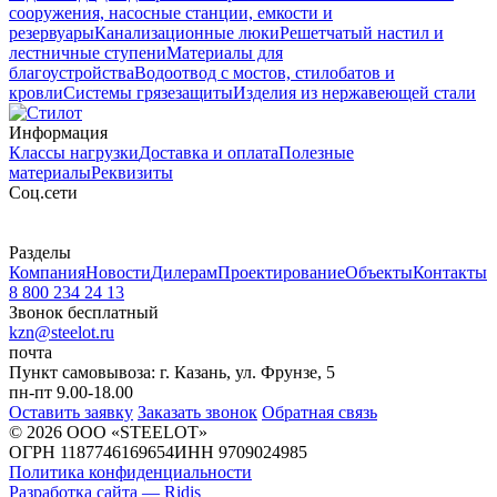
сооружения, насосные станции, емкости и
резервуары
Канализационные люки
Решетчатый настил и
лестничные ступени
Материалы для
благоустройства
Водоотвод с мостов, стилобатов и
кровли
Системы грязезащиты
Изделия из нержавеющей стали
Информация
Классы нагрузки
Доставка и оплата
Полезные
материалы
Реквизиты
Cоц.сети
Разделы
Компания
Новости
Дилерам
Проектирование
Объекты
Контакты
8 800 234 24 13
Звонок бесплатный
kzn@steelot.ru
почта
Пункт самовывоза: г. Казань, ул. Фрунзе, 5
пн-пт 9.00-18.00
Оставить заявку
Заказать звонок
Обратная связь
© 2026 ООО «STEELOT»
ОГРН 1187746169654
ИНН 9709024985
Политика конфиденциальности
Разработка сайта — Ridis