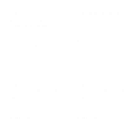
КАНАЛИЗАЦИОННЫЕ ЛЮКИ
ТРАП С
ТРАП ВЕРТИКАЛЬНЫЙ
ВЕРТИКАЛЬНЫМ
ДУ 100
РЕШЕТЧАТЫЙ НАСТИЛ И
ОТВОДОМ ТВ-50
Арт.: ТЧ100В
ЛЕСТНИЧНЫЕ СТУПЕНИ
Арт.: ТЧ50В
Прессованный оцинкованный решетчатый настил
цена: 3 231 ₽
Прессованные лестничные ступени
цена: По запросу
Сварной оцинкованный решетчатый настил
Сварные лестничные ступени
Еще 1
ТРАП
ТРАП
МАТЕРИАЛЫ ДЛЯ
ГОРИЗОНТАЛЬНЫЙ ДУ
ГОРИЗОНТАЛЬНЫЙ ДУ
БЛАГОУСТРОЙСТВА
50
100
Стальные бордюры
Арт.: ТЧ50Г
Арт.: ТЧ100Г
Пластиковые бордюры
Газонные решетки
цена: 2 519 ₽
цена: 3 677 ₽
Парковая мебель из архитектурного бетона