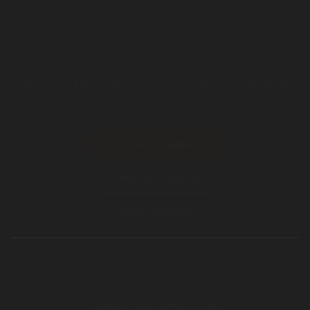
Звонок бесплатный
KZN@STEELOT.RU
почта
ПУНКТ САМОВЫВОЗА: Г. КАЗАНЬ, УЛ. ФРУНЗЕ,
5
пн-пт 9.00-18.00
Оставить заявку
Заказать звонок
Обратная связь
ОГРН 1187746169654
ИНН 9709024985
Политика конфиденциальности
Разработка сайта — Ridis