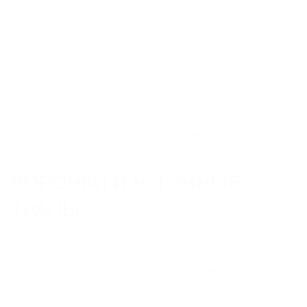
8 800 234 24 13
kzn@steelot.ru
0
0
Каталог
Главная
Каталог
Водоотвод с мостов, стилобатов и кровли
Воронки и трапы
ЛИНЕЙНЫЙ ПОВЕРХНОСТНЫЙ
ВОРОНКИ И ЧУГУННЫЕ
ВОДООТВОД
Пластиковые водоотводные лотки
ТРАПЫ
Бетонные водоотводные лотки
Полимербетонные водоотводные лотки
Пескоуловители
В компании "СТИЛОТ" вы можете приобрести
Еще 6
чугунные водосточные воронки и трапы для отвода
воды с кровель зданий и полов объектов разного
назначения.
СИСТЕМЫ ТОЧЕЧНОГО